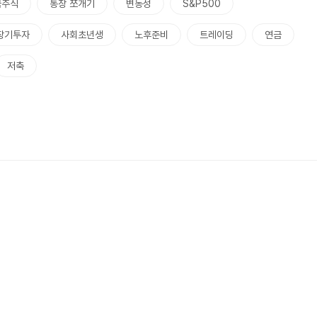
국주식
통장 쪼개기
변동성
S&P500
장기투자
사회초년생
노후준비
트레이딩
연금
저축