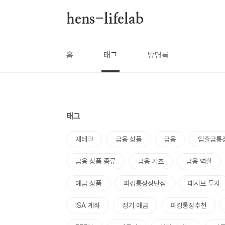
본문 바로가기
hens-lifelab
홈
태그
방명록
태그
재테크
금융 상품
금융
입출금통
금융 상품 종류
금융 기초
금융 역할
예금 상품
파킹통장장단점
패시브 투자
ISA 계좌
정기 예금
파킹통장추천