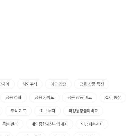
장차이
해와주식
예금 장점
금융 상품 특징
금융 정의
금융 가이드
금융 상품 비교
절세 통장
주식 지표
초보 투자
파킹통장금리비교
목돈 관리
개인종합자산관리계좌
연금저축계좌