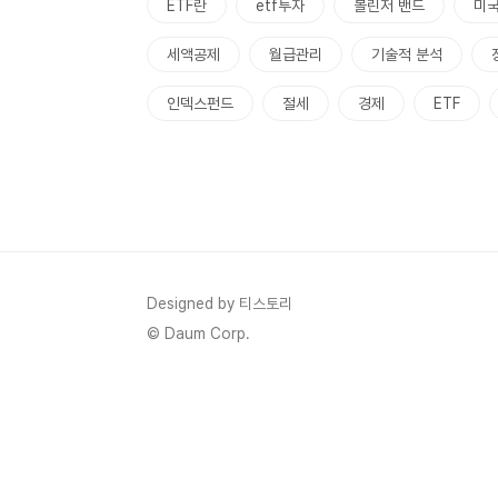
ETF란
etf투자
볼린저 밴드
미
세액공제
월급관리
기술적 분석
인덱스펀드
절세
경제
ETF
Designed by 티스토리
© Daum Corp.