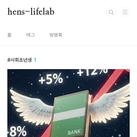
본문 바로가기
hens-lifelab
홈
태그
방명록
사회초년생
1